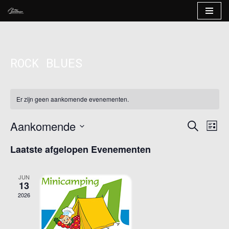
Ga
naar
de
ROCK BLUES
inhoud
Er zijn geen aankomende evenementen.
Aankomende
EVE
EVENE
Zoeken
Lijs
WEE
Selecteer
ZOEKE
Laatste afgelopen Evenementen
NAV
een
EN
datum.
WEERG
JUN
13
NAVIG
2026