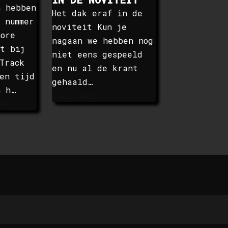
n hebben
Het dak eraf in de
 nummer
noviteit Kun je
hore
nagaan we hebben nog
t bij
niet eens gespeeld
Track
en nu al de krant
en tijd
gehaald…
n h…
Lees meer
er