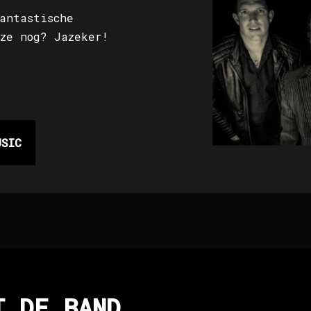
antastische
ze nog? Jazeker!
USIC
T DE BAND