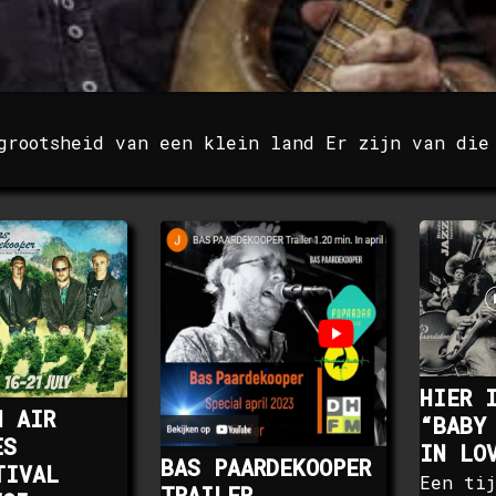
grootsheid van een klein land Er zijn van die
HIER 
N AIR
“BABY
ES
IN LO
BAS PAARDEKOOPER
TIVAL
Een ti
TRAILER