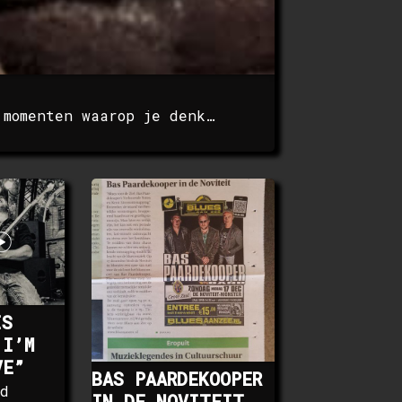
 momenten waarop je denk…
IS
 I’M
VE”
BAS PAARDEKOOPER
jd
IN DE NOVITEIT