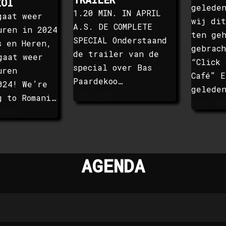
ZOI
gelede
1.20 MIN. IN APRIL
gaat weer
wij dit
A.S. DE COMPLETE
uren in 2024
ten ge
SPECIAL Onderstaand
s en Heren,
gebrach
de trailer van de
gaat weer
“Click 
special over Bas
uren
Café” E
Paardekoo…
024! We’re
gelede
Lees meer
g to Romani…
Lees me
 meer
AGENDA