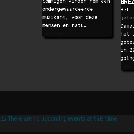
Sommigen vinden hem een
BRE
ondergewaardeerde
Het 
muzikant, voor deze
gebe
mensen en natu…
Dame
Lees meer
het 
gebe
in 2
goin
Lees
There are no upcoming events at this time