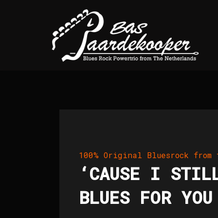
Ga
naar
de
inhoud
100% Original Bluesrock from 
‘CAUSE I STIL
BLUES FOR YOU