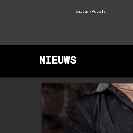
Guitar/Vocals
NIEUWS