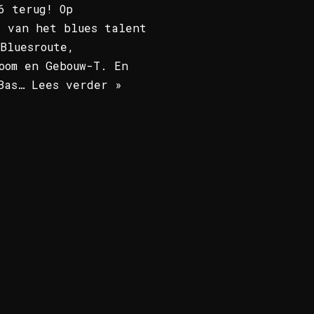
6 terug! Op
r van het blues talent
Bluesroute,
oom en Gebouw-T. En
 Bas…
Lees verder »