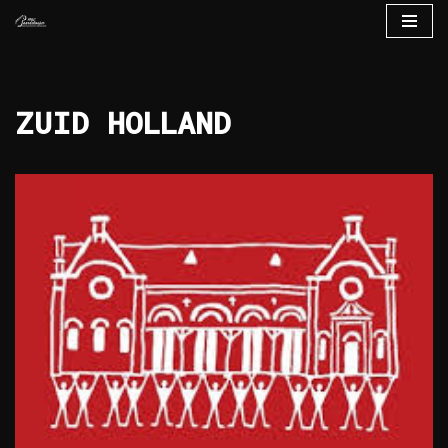
Ga
naar
de
ZUID HOLLAND
inhoud