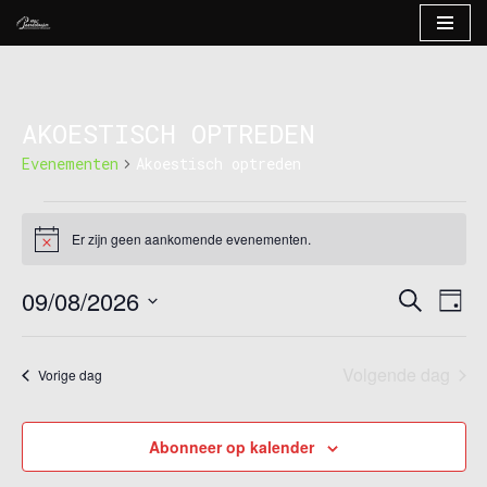
Ga
naar
de
AKOESTISCH OPTREDEN
inhoud
Evenementen
Akoestisch optreden
Er zijn geen aankomende evenementen.
Bericht
09/08/2026
EVE
EVENE
Zoeken
Dag
WEE
Selecteer
ZOEKE
NAV
een
EN
Volgende dag
Vorige dag
datum.
WEERG
Abonneer op kalender
NAVIG