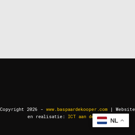
Copyright 2026 -
www.baspaardekooper.com
| Website
en realisatie:
ICT aan de Lek!
NL