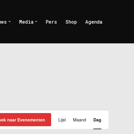
uws
Media
Pers
Shop
Agenda
EVENEMENT
oek naar Evenementen
Lijst
Maand
Dag
WEERGAVEN
NAVIGATIE