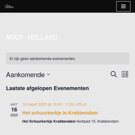
Ga
naar
de
NOOR HOLLAND
inhoud
Er zijn geen aankomende evenementen.
Aankomende
EVE
EVENE
Zoeken
Lijs
WEE
Selecteer
ZOEKE
Laatste afgelopen Evenementen
NAV
een
EN
datum.
16 maart, 2025 @ 15:00
-
17:00
UTC+0
WEERG
MRT
16
Het schuurkerkje in Krabbendam
NAVIG
2025
Het Schuurkerkje Krabbendam
Kerkpad 15, Krabbendam