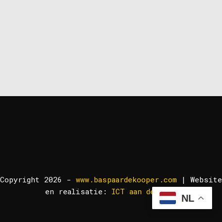
Copyright 2026 -
www.baspaardekooper.com
| Website
en realisatie:
ICT aan de Lek!
NL